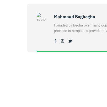
Mahmoud Baghagho
Founded by Begha over many cups 
promise is simple: to provide pow