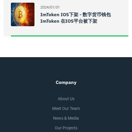
2024/01/31
ImToken IOS下架 - 数字货币钱包
ImToken 在iOS平台被下架
Company
About Us
Meet Our Team
News & Media
Our Projects