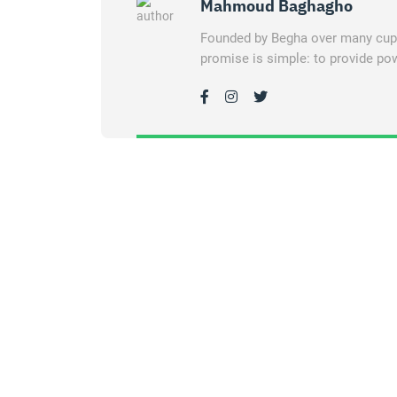
Mahmoud Baghagho
Founded by Begha over many cups 
promise is simple: to provide pow