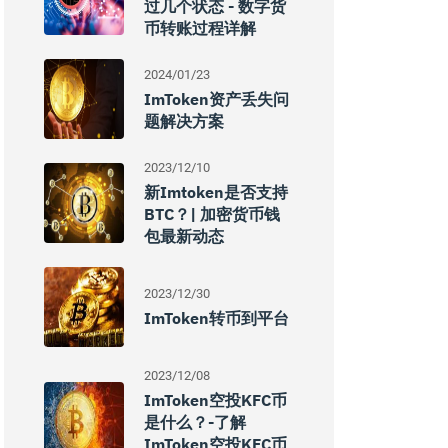
过几个状态 - 数字货
币转账过程详解
2024/01/23
ImToken资产丢失问
题解决方案
2023/12/10
新imtoken是否支持
BTC？| 加密货币钱
包最新动态
2023/12/30
ImToken转币到平台
2023/12/08
ImToken空投KFC币
是什么？-了解
ImToken空投KFC币