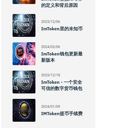
的定义和背后原因
2023/12/06
ImToken里的未知币
2024/02/06
ImToken钱包更新最
新版本
2023/12/18
ImToken - 一个安全
可信的数字货币钱包
2024/01/09
IMToken提币手续费