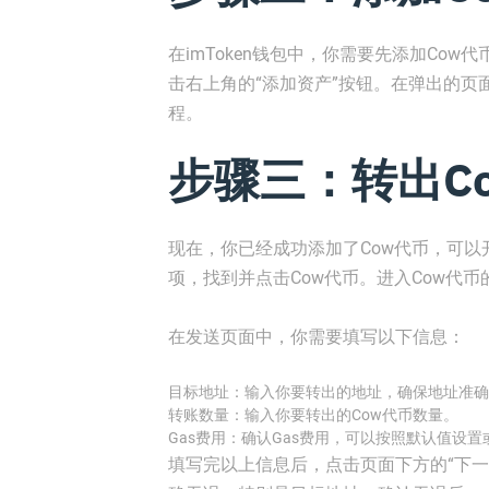
在imToken钱包中，你需要先添加Co
击右上角的“添加资产”按钮。在弹出的页
程。
步骤三：转出C
现在，你已经成功添加了Cow代币，可以
项，找到并点击Cow代币。进入Cow代币
在发送页面中，你需要填写以下信息：
目标地址：输入你要转出的地址，确保地址准确
转账数量：输入你要转出的Cow代币数量。
Gas费用：确认Gas费用，可以按照默认值设
填写完以上信息后，点击页面下方的“下