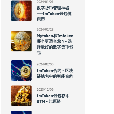
2024/01/01
数字货币管理神器
——ImToken钱包健
康币
2024/02/28
Mytoken和imtoken
哪个更适合您？- 选
择最好的数字货币钱
包
2024/02/05
ImToken合约 - 区块
链钱包中的智能合约
2023/12/09
ImToken钱包存币
BTM - 比原链