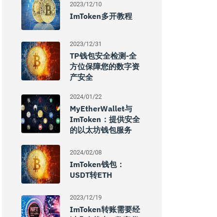
2023/12/10
ImToken多开教程
2023/12/31
TP钱包安全检测-全
方位保障您的数字资
产安全
2024/01/22
MyEtherWallet与
ImToken：提供安全
的以太坊钱包服务
2024/02/08
ImToken钱包：
USDT转ETH
2023/12/19
ImToken转账需要经