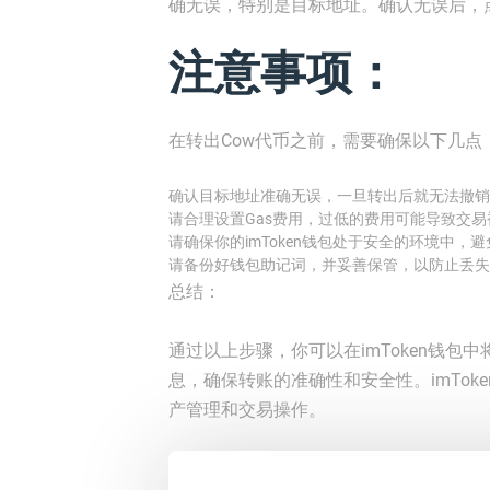
确无误，特别是目标地址。确认无误后，点
注意事项：
在转出Cow代币之前，需要确保以下几点
确认目标地址准确无误，一旦转出后就无法撤销
请合理设置Gas费用，过低的费用可能导致交
请确保你的imToken钱包处于安全的环境中
请备份好钱包助记词，并妥善保管，以防止丢失
总结：
通过以上步骤，你可以在imToken钱包
息，确保转账的准确性和安全性。imTo
产管理和交易操作。