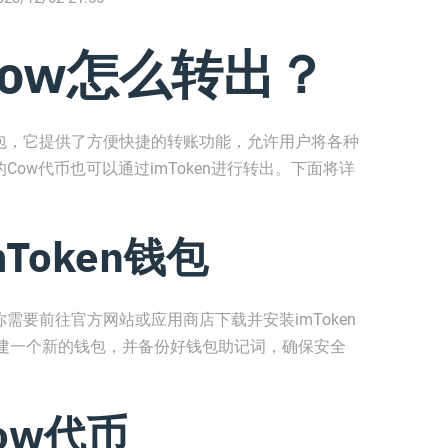
的Cow怎么转出？
产钱包，它提供了方便快捷的转账功能，允许用户将各种
的Cow代币也可以通过imToken进行转出。下面将详
Token钱包
你需要前往官方网站或应用商店下载并安装imToken
建一个新的钱包，并备份好钱包助记词，确保安全
ow代币