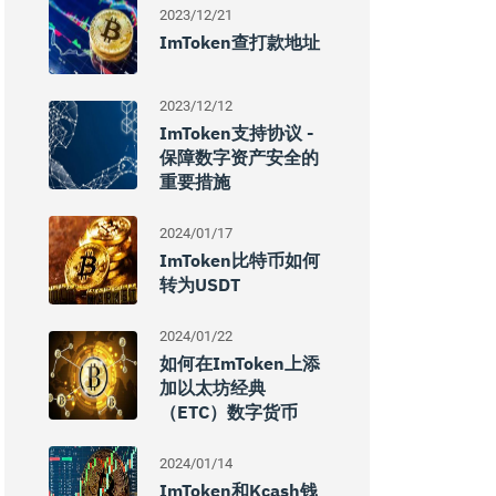
2023/12/21
ImToken查打款地址
2023/12/12
ImToken支持协议 -
保障数字资产安全的
重要措施
2024/01/17
ImToken比特币如何
转为USDT
2024/01/22
如何在imToken上添
加以太坊经典
（ETC）数字货币
2024/01/14
ImToken和Kcash钱