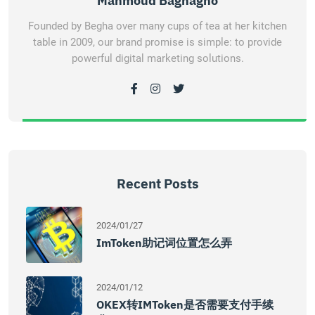
Mahmoud Baghagho
Founded by Begha over many cups of tea at her kitchen
table in 2009, our brand promise is simple: to provide
powerful digital marketing solutions.
Recent Posts
2024/01/27
ImToken助记词位置怎么弄
2024/01/12
OKEX转IMToken是否需要支付手续