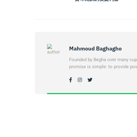
Mahmoud Baghagho
Founded by Begha over many cups 
promise is simple: to provide pow