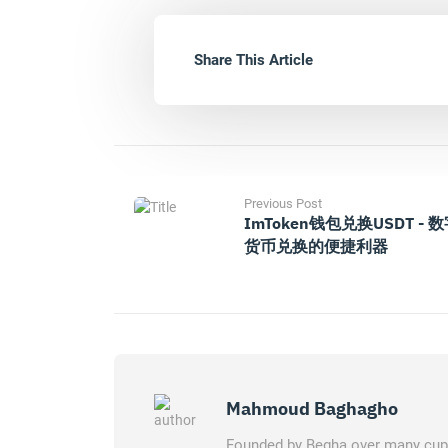
Share This Article
Previous Post
ImToken钱包兑换USDT - 
货币兑换的便捷利器
Mahmoud Baghagho
Founded by Begha over many cups 